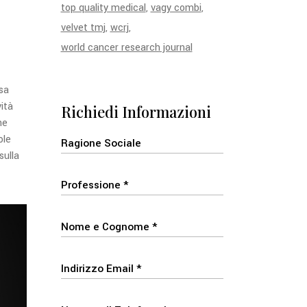
top quality medical
vagy combi
velvet tmj
wcrj
world cancer research journal
sa
ità
Richiedi Informazioni
he
ole
sulla