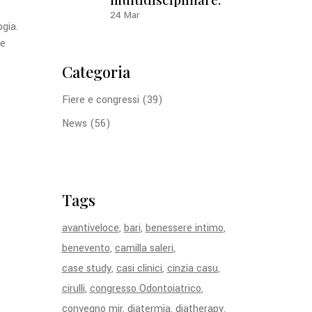
24
Mar
gia.
ie
Categoria
Fiere e congressi
(39)
News
(56)
Tags
avantiveloce
bari
benessere intimo
benevento
camilla saleri
case study
casi clinici
cinzia casu
cirulli
congresso Odontoiatrico
convegno mir
diatermia
diatherapy