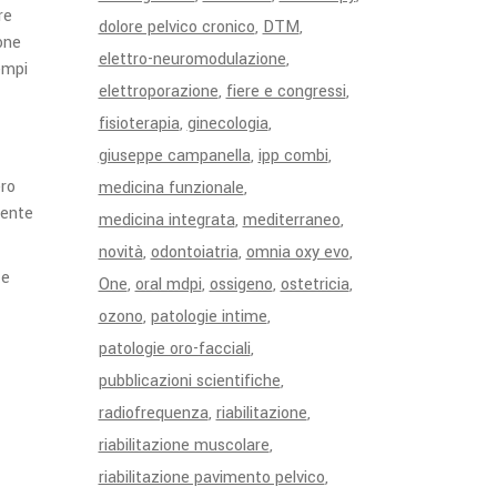
re
dolore pelvico cronico
DTM
ione
elettro-neuromodulazione
empi
elettroporazione
fiere e congressi
fisioterapia
ginecologia
giuseppe campanella
ipp combi
ero
medicina funzionale
mente
medicina integrata
mediterraneo
novità
odontoiatria
omnia oxy evo
te
One
oral mdpi
ossigeno
ostetricia
ozono
patologie intime
patologie oro-facciali
pubblicazioni scientifiche
radiofrequenza
riabilitazione
riabilitazione muscolare
riabilitazione pavimento pelvico