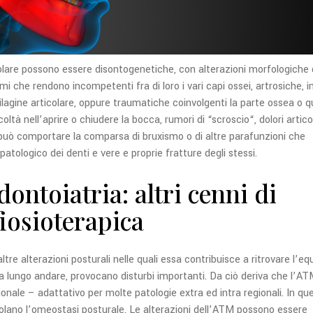
lare possono essere disontogenetiche, con alterazioni morfologiche 
che rendono incompetenti fra di loro i vari capi ossei, artrosiche, in
ilagine articolare, oppure traumatiche coinvolgenti la parte ossea o q
icoltà nell’aprire o chiudere la bocca, rumori di “scroscio“, dolori articol
M può comportare la comparsa di bruxismo o di altre parafunzioni che
tologico dei denti e vere e proprie fratture degli stessi.
ontoiatria: altri cenni di
fiosioterapica
tre alterazioni posturali nelle quali essa contribuisce a ritrovare l’equi
 a lungo andare, provocano disturbi importanti. Da ciò deriva che l’A
nale – adattativo per molte patologie extra ed intra regionali. In qu
golano l’omeostasi posturale.
Le alterazioni dell’ATM possono essere