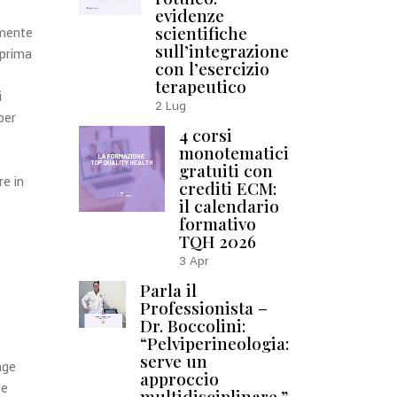
evidenze
scientifiche
amente
sull’integrazione
 prima
con l’esercizio
terapeutico
i
2
Lug
per
4 corsi
monotematici
gratuiti con
re in
crediti ECM:
il calendario
formativo
TQH 2026
3
Apr
Parla il
Professionista –
Dr. Boccolini:
“Pelviperineologia:
serve un
age
approccio
he
multidisciplinare.”