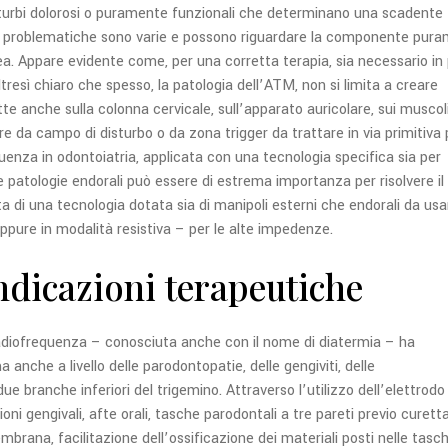
turbi dolorosi o puramente funzionali che determinano una scadente
elle problematiche sono varie e possono riguardare la componente pur
ea. Appare evidente come, per una corretta terapia, sia necessario in
tresì chiaro che spesso, la patologia dell’ATM, non si limita a creare
tte anche sulla colonna cervicale, sull’apparato auricolare, sui muscol
gire da campo di disturbo o da zona trigger da trattare in via primitiva 
equenza in odontoiatria, applicata con una tecnologia specifica sia per
 patologie endorali può essere di estrema importanza per risolvere il
atta di una tecnologia dotata sia di manipoli esterni che endorali da usa
pure in modalità resistiva – per le alte impedenze.
ndicazioni terapeutiche
radiofrequenza – conosciuta anche con il nome di diatermia – ha
anche a livello delle parodontopatie, delle gengiviti, delle
due branche inferiori del trigemino. Attraverso l’utilizzo dell’elettrodo
oni gengivali, afte orali, tasche parodontali a tre pareti previo curett
brana, facilitazione dell’ossificazione dei materiali posti nelle tasc