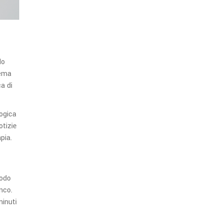
do
tema
ca di
logica
otizie
pia.
rodo
anco.
minuti