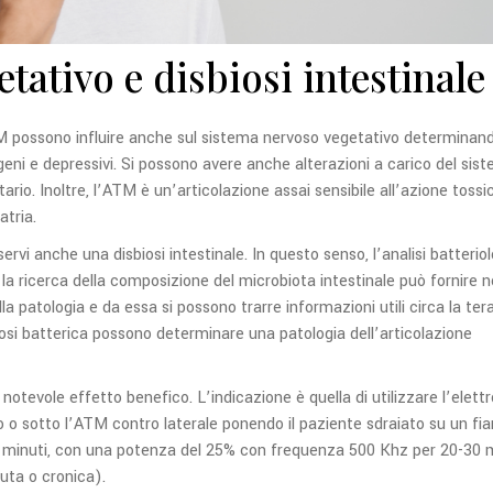
tativo e disbiosi intestinale
’ATM possono influire anche sul sistema nervoso vegetativo determinan
ogeni e depressivi. Si possono avere anche alterazioni a carico del sis
ario. Inoltre, l’ATM è un’articolazione assai sensibile all’azione tossi
tria.
ervi anche una disbiosi intestinale. In questo senso, l’analisi batterio
 la ricerca della composizione del microbiota intestinale può fornire n
la patologia e da essa si possono trarre informazioni utili circa la tera
gosi batterica possono determinare una patologia dell’articolazione
 notevole effetto benefico. L’indicazione è quella di utilizzare l’elett
llo o sotto l’ATM contro laterale ponendo il paziente sdraiato su un fi
0 minuti, con una potenza del 25% con frequenza 500 Khz per 20-30 
cuta o cronica).