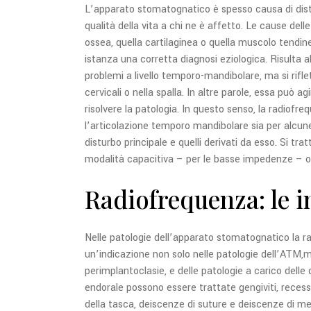
L’apparato stomatognatico è spesso causa di dis
qualità della vita a chi ne è affetto. Le cause d
ossea, quella cartilaginea o quella muscolo tendin
istanza una corretta diagnosi eziologica. Risulta al
problemi a livello temporo-mandibolare, ma si rifle
cervicali o nella spalla. In altre parole, essa può a
risolvere la patologia. In questo senso, la radiofr
l’articolazione temporo mandibolare sia per alcune
disturbo principale e quelli derivati da esso. Si tr
modalità capacitiva – per le basse impedenze – op
Radiofrequenza: le i
Nelle patologie dell’apparato stomatognatico la 
un’indicazione non solo nelle patologie dell’ATM,ma 
perimplantoclasie, e delle patologie a carico delle 
endorale possono essere trattate gengiviti, recessi
della tasca, deiscenze di suture e deiscenze di mem