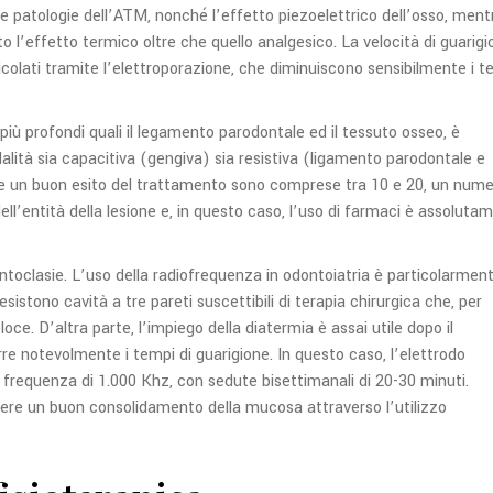
le patologie dell’ATM, nonché l’effetto piezoelettrico dell’osso, ment
to l’effetto termico oltre che quello analgesico. La velocità di guarig
icolati tramite l’elettroporazione, che diminuiscono sensibilmente i t
i più profondi quali il legamento parodontale ed il tessuto osseo, è
dalità sia capacitiva (gengiva) sia resistiva (ligamento parodontale e
re un buon esito del trattamento sono comprese tra 10 e 20, un num
dell’entità della lesione e, in questo caso, l’uso di farmaci è assoluta
ntoclasie. L’uso della radiofrequenza in odontoiatria è particolarmen
 esistono cavità a tre pareti suscettibili di terapia chirurgica che, per
oce. D’altra parte, l’impiego della diatermia è assai utile dopo il
rre notevolmente i tempi di guarigione.
In questo caso, l’elettrodo
frequenza di 1.000 Khz, con sedute bisettimanali di 20-30 minuti.
nere un buon consolidamento della mucosa attraverso l’utilizzo