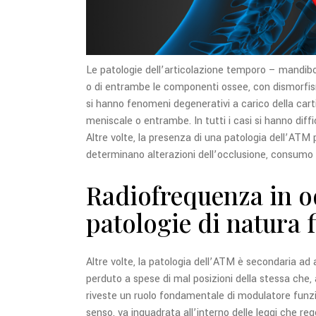
Le patologie dell’articolazione temporo – mandibo
o di entrambe le componenti ossee, con dismorfismi 
si hanno fenomeni degenerativi a carico della cart
meniscale o entrambe.
In tutti i casi si hanno diff
Altre volte, la presenza di una patologia dell’AT
determinano alterazioni dell’occlusione, consumo pa
Radiofrequenza in od
patologie di natura 
Altre volte, la patologia dell’ATM è secondaria ad al
perduto a spese di mal posizioni della stessa che,
riveste un ruolo fondamentale di modulatore funzio
senso, va inquadrata all’interno delle leggi che re