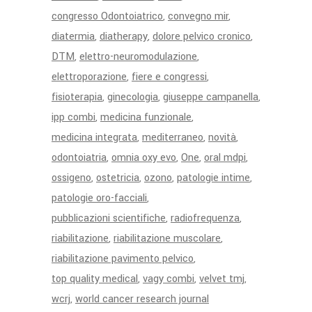
congresso Odontoiatrico
convegno mir
diatermia
diatherapy
dolore pelvico cronico
DTM
elettro-neuromodulazione
elettroporazione
fiere e congressi
fisioterapia
ginecologia
giuseppe campanella
ipp combi
medicina funzionale
medicina integrata
mediterraneo
novità
odontoiatria
omnia oxy evo
One
oral mdpi
ossigeno
ostetricia
ozono
patologie intime
patologie oro-facciali
pubblicazioni scientifiche
radiofrequenza
riabilitazione
riabilitazione muscolare
riabilitazione pavimento pelvico
top quality medical
vagy combi
velvet tmj
wcrj
world cancer research journal