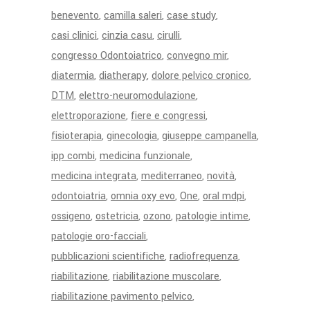
benevento
camilla saleri
case study
casi clinici
cinzia casu
cirulli
congresso Odontoiatrico
convegno mir
diatermia
diatherapy
dolore pelvico cronico
DTM
elettro-neuromodulazione
elettroporazione
fiere e congressi
fisioterapia
ginecologia
giuseppe campanella
ipp combi
medicina funzionale
medicina integrata
mediterraneo
novità
odontoiatria
omnia oxy evo
One
oral mdpi
ossigeno
ostetricia
ozono
patologie intime
patologie oro-facciali
pubblicazioni scientifiche
radiofrequenza
riabilitazione
riabilitazione muscolare
riabilitazione pavimento pelvico