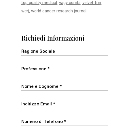
top quality medical
vagy combi
velvet tmj
wcrj
world cancer research journal
Richiedi Informazioni