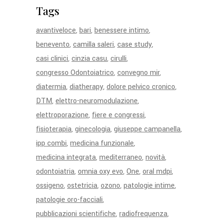
Tags
avantiveloce
bari
benessere intimo
benevento
camilla saleri
case study
casi clinici
cinzia casu
cirulli
congresso Odontoiatrico
convegno mir
diatermia
diatherapy
dolore pelvico cronico
DTM
elettro-neuromodulazione
elettroporazione
fiere e congressi
fisioterapia
ginecologia
giuseppe campanella
ipp combi
medicina funzionale
medicina integrata
mediterraneo
novità
odontoiatria
omnia oxy evo
One
oral mdpi
ossigeno
ostetricia
ozono
patologie intime
patologie oro-facciali
pubblicazioni scientifiche
radiofrequenza