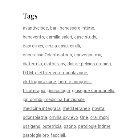
Tags
avantiveloce
bari
benessere intimo
benevento
camilla saleri
case study
casi clinici
cinzia casu
cirulli
congresso Odontoiatrico
convegno mir
diatermia
diatherapy
dolore pelvico cronico
DTM
elettro-neuromodulazione
elettroporazione
fiere e congressi
fisioterapia
ginecologia
giuseppe campanella
ipp combi
medicina funzionale
medicina integrata
mediterraneo
novità
odontoiatria
omnia oxy evo
One
oral mdpi
ossigeno
ostetricia
ozono
patologie intime
patologie oro-facciali