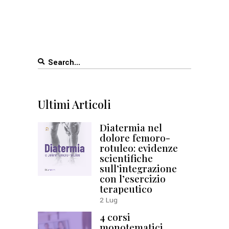
Search
for:
Ultimi Articoli
Diatermia nel
dolore femoro-
rotuleo: evidenze
scientifiche
sull’integrazione
con l’esercizio
terapeutico
2
Lug
4 corsi
monotematici