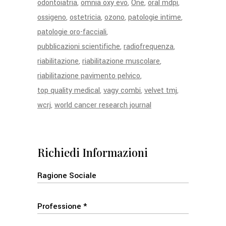
odontoiatria
omnia oxy evo
One
oral mdpi
ossigeno
ostetricia
ozono
patologie intime
patologie oro-facciali
pubblicazioni scientifiche
radiofrequenza
riabilitazione
riabilitazione muscolare
riabilitazione pavimento pelvico
top quality medical
vagy combi
velvet tmj
wcrj
world cancer research journal
Richiedi Informazioni