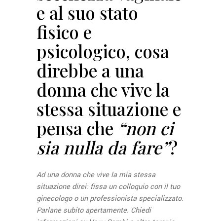
e al suo stato
fisico e
psicologico, cosa
direbbe a una
donna che vive la
stessa situazione e
pensa che
“non ci
sia nulla da fare”
?
Ad una donna che vive la mia stessa
situazione direi: fissa un colloquio con il tuo
ginecologo o un professionista specializzato.
Parlane subito apertamente. Chiedi