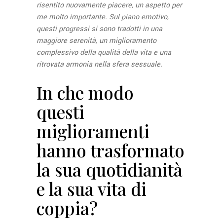
risentito nuovamente piacere, un aspetto per
me molto importante. Sul piano emotivo,
questi progressi si sono tradotti in una
maggiore serenità, un miglioramento
complessivo della qualità della vita e una
ritrovata armonia nella sfera sessuale.
In che modo
questi
miglioramenti
hanno trasformato
la sua quotidianità
e la sua vita di
coppia?