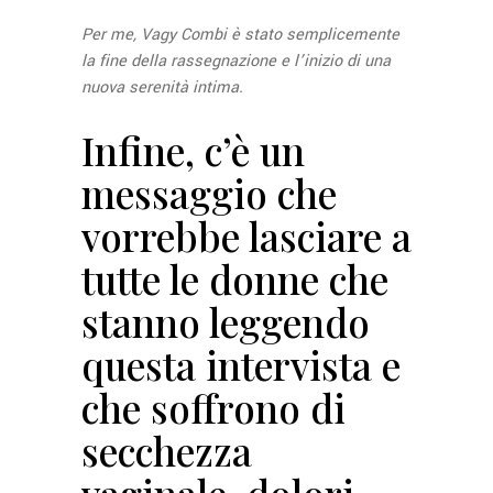
Per me, Vagy Combi è stato semplicemente
la fine della rassegnazione e l’inizio di una
nuova serenità intima.
Infine, c’è un
messaggio che
vorrebbe lasciare a
tutte le donne che
stanno leggendo
questa intervista e
che soffrono di
secchezza