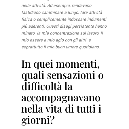
nelle attività. Ad esempio, rendevano
fastidioso camminare a lungo, fare attività
fisica o semplicemente indossare indumenti
più aderenti. Questi disagi persistente hanno
minato la mia concentrazione sul lavoro, il
mio essere a mio agio con gli altri e
soprattutto il mio buon umore quotidiano.
In quei momenti,
quali sensazioni o
difficoltà la
accompagnavano
nella vita di tutti i
giorni?