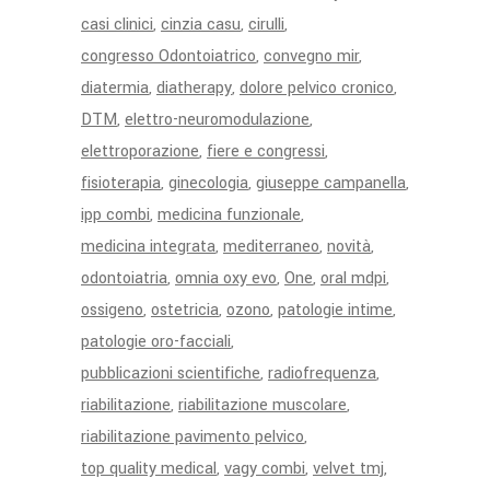
casi clinici
cinzia casu
cirulli
congresso Odontoiatrico
convegno mir
diatermia
diatherapy
dolore pelvico cronico
DTM
elettro-neuromodulazione
elettroporazione
fiere e congressi
fisioterapia
ginecologia
giuseppe campanella
ipp combi
medicina funzionale
medicina integrata
mediterraneo
novità
odontoiatria
omnia oxy evo
One
oral mdpi
ossigeno
ostetricia
ozono
patologie intime
patologie oro-facciali
pubblicazioni scientifiche
radiofrequenza
riabilitazione
riabilitazione muscolare
riabilitazione pavimento pelvico
top quality medical
vagy combi
velvet tmj