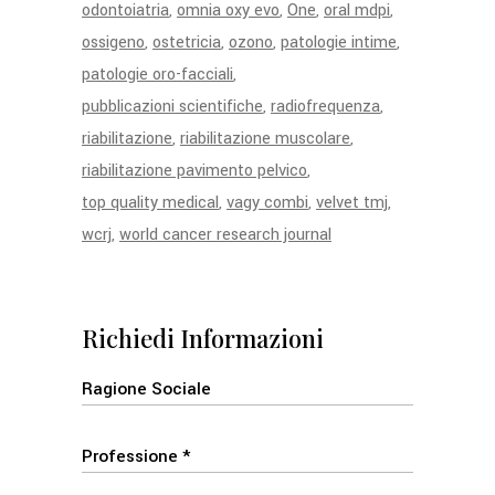
odontoiatria
omnia oxy evo
One
oral mdpi
ossigeno
ostetricia
ozono
patologie intime
patologie oro-facciali
pubblicazioni scientifiche
radiofrequenza
riabilitazione
riabilitazione muscolare
riabilitazione pavimento pelvico
top quality medical
vagy combi
velvet tmj
wcrj
world cancer research journal
Richiedi Informazioni