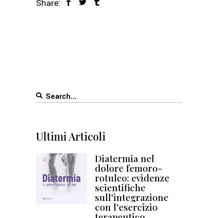
Share:
Search
for:
Ultimi Articoli
Diatermia nel
dolore femoro-
rotuleo: evidenze
scientifiche
sull’integrazione
con l’esercizio
terapeutico